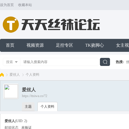
设为首页
收藏本站
首页
视频资源
足控专区
TK挠脚心
女主视
搜索
热搜:
搜
爱丝人
个人资料
爱丝人
索
https://ttsiwa.co/?2
天
›
›
主题
个人资料
爱丝人
(UID: 2)
邮箱状态
未验证