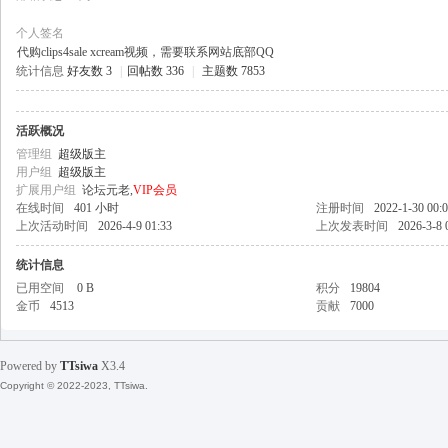
个人签名
代购clips4sale xcream视频，需要联系网站底部QQ
统计信息
好友数 3
|
回帖数 336
|
主题数 7853
天
活跃概况
管理组
超级版主
用户组
超级版主
扩展用户组
论坛元老,
VIP会员
在线时间
401 小时
注册时间
2022-1-30 00:
上次活动时间
2026-4-9 01:33
上次发表时间
2026-3-8 
统计信息
已用空间
0 B
积分
19804
丝
金币
4513
贡献
7000
Powered by
TTsiwa
X3.4
Copyright © 2022-2023, TTsiwa.