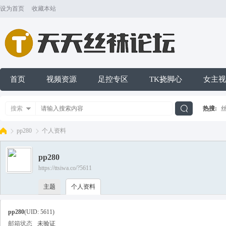
设为首页
收藏本站
首页
视频资源
足控专区
TK挠脚心
女主视
搜索
热搜:
搜
pp280
个人资料
pp280
索
https://ttsiwa.co/?5611
天
›
›
主题
个人资料
pp280
(UID: 5611)
邮箱状态
未验证