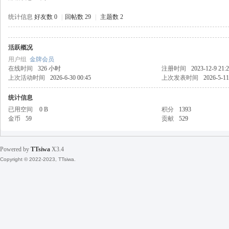
统计信息
好友数 0
|
回帖数 29
|
主题数 2
活跃概况
天
用户组
金牌会员
在线时间
326 小时
注册时间
2023-12-9 21:
上次活动时间
2026-6-30 00:45
上次发表时间
2026-5-11
统计信息
已用空间
0 B
积分
1393
金币
59
贡献
529
Powered by
TTsiwa
X3.4
丝
Copyright © 2022-2023, TTsiwa.