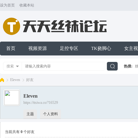
设为首页
收藏本站
首页
视频资源
足控专区
TK挠脚心
女主视
搜索
热搜:
搜
Eleven
好友
Eleven
索
https://ttsiwa.co/?16529
天
›
›
主题
个人资料
当前共有
0
个好友