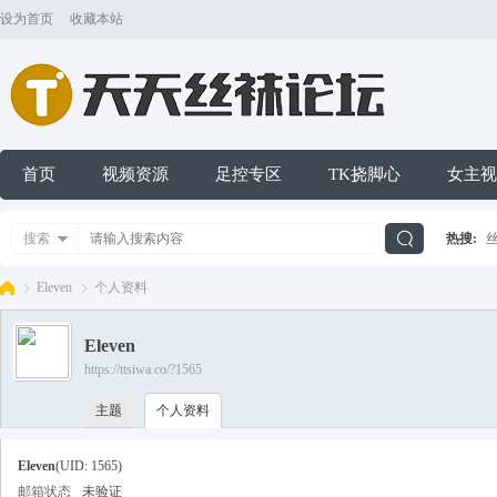
设为首页
收藏本站
首页
视频资源
足控专区
TK挠脚心
女主视
搜索
热搜:
搜
Eleven
个人资料
Eleven
索
https://ttsiwa.co/?1565
天
›
›
主题
个人资料
Eleven
(UID: 1565)
邮箱状态
未验证