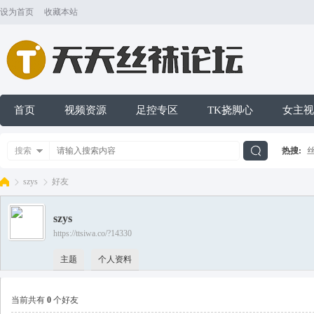
设为首页
收藏本站
首页
视频资源
足控专区
TK挠脚心
女主视
搜索
热搜:
搜
szys
好友
szys
索
https://ttsiwa.co/?14330
天
›
›
主题
个人资料
当前共有
0
个好友