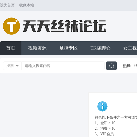
设为首页
收藏本站
首页
视频资源
足控专区
TK挠脚心
女主视
搜索
热搜:
搜
索
符合以下条件之一方可浏览
1、金币 > 10
2、消费 > 10
3、VIP会员