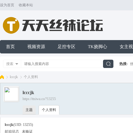
设为首页
收藏本站
首页
视频资源
足控专区
TK挠脚心
女主视
搜索
热搜:
搜
lcccjk
个人资料
lcccjk
索
https://ttsiwa.co/?13255
天
›
›
主题
个人资料
lcccjk
(UID: 13255)
邮箱状态
未验证