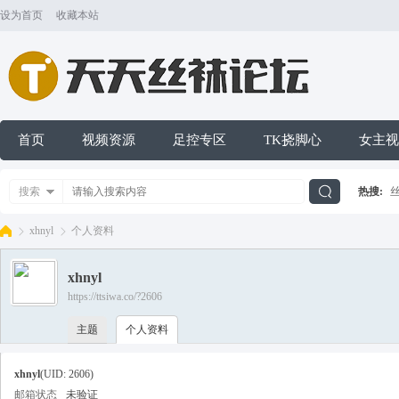
设为首页
收藏本站
首页
视频资源
足控专区
TK挠脚心
女主视
搜索
热搜:
搜
xhnyl
个人资料
xhnyl
索
https://ttsiwa.co/?2606
天
›
›
主题
个人资料
xhnyl
(UID: 2606)
邮箱状态
未验证