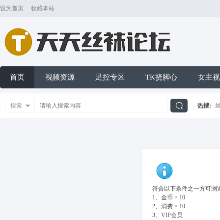
设为首页
收藏本站
首页
视频资源
足控专区
TK挠脚心
女主视
搜索
热搜:
搜
索
符合以下条件之一方可浏览
1、金币 > 10
2、消费 > 10
3、VIP会员