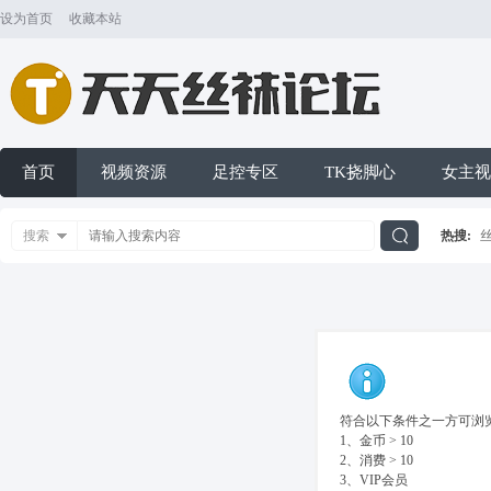
设为首页
收藏本站
首页
视频资源
足控专区
TK挠脚心
女主视
搜索
热搜:
搜
索
符合以下条件之一方可浏览
1、金币 > 10
2、消费 > 10
3、VIP会员