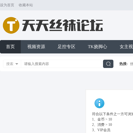
设为首页
收藏本站
首页
视频资源
足控专区
TK挠脚心
女主视
搜索
热搜:
搜
索
符合以下条件之一方可浏览
1、金币 > 10
2、消费 > 10
3、VIP会员