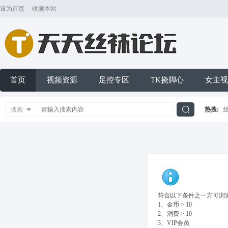
设为首页
收藏本站
首页
视频资源
足控专区
TK挠脚心
女主视
搜索
热搜:
搜
索
符合以下条件之一方可浏览
1、金币 > 10
2、消费 > 10
3、VIP会员