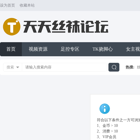
设为首页
收藏本站
首页
视频资源
足控专区
TK挠脚心
女主视
搜索
热搜:
搜
索
符合以下条件之一方可浏览
1、金币 > 10
2、消费 > 10
3、VIP会员