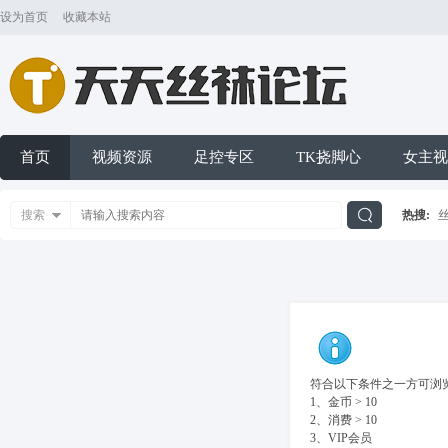
设为首页
收藏本站
首页
视频资源
足控专区
TK挠脚心
女主视
搜索
热搜:
搜
索
符合以下条件之一方可浏览
1、金币 > 10
2、消费 > 10
3、VIP会员