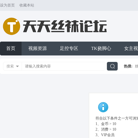
设为首页
收藏本站
首页
视频资源
足控专区
TK挠脚心
女主视
搜索
热搜:
搜
索
符合以下条件之一方可浏览
1、金币 > 10
2、消费 > 10
3、VIP会员