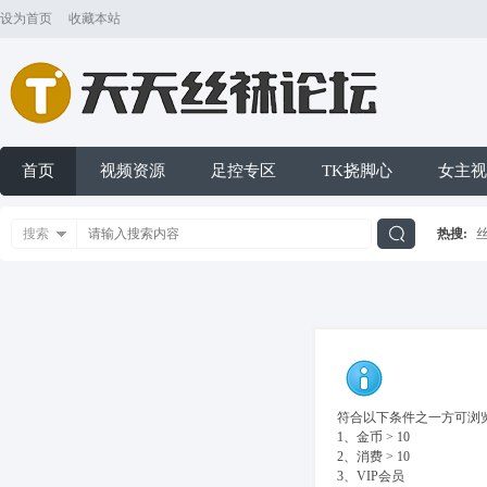
设为首页
收藏本站
首页
视频资源
足控专区
TK挠脚心
女主视
搜索
热搜:
搜
索
符合以下条件之一方可浏览
1、金币 > 10
2、消费 > 10
3、VIP会员