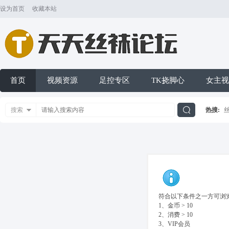
设为首页
收藏本站
首页
视频资源
足控专区
TK挠脚心
女主视
搜索
热搜:
搜
索
符合以下条件之一方可浏览
1、金币 > 10
2、消费 > 10
3、VIP会员