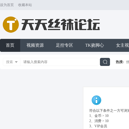
设为首页
收藏本站
首页
视频资源
足控专区
TK挠脚心
女主视
搜索
热搜:
搜
索
符合以下条件之一方可浏览
1、金币 > 10
2、消费 > 10
3、VIP会员