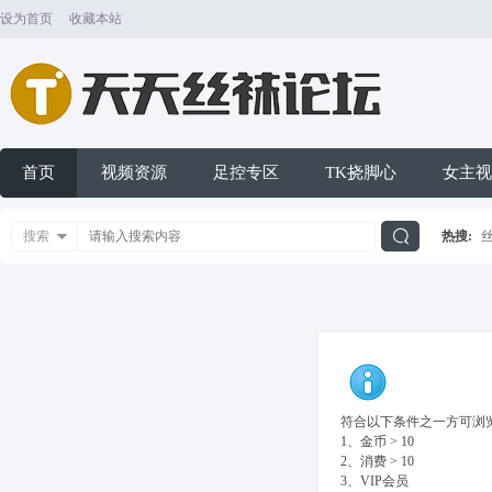
设为首页
收藏本站
首页
视频资源
足控专区
TK挠脚心
女主视
搜索
热搜:
搜
索
符合以下条件之一方可浏览
1、金币 > 10
2、消费 > 10
3、VIP会员