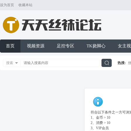
设为首页
收藏本站
首页
视频资源
足控专区
TK挠脚心
女主视
搜索
热搜:
搜
索
符合以下条件之一方可浏览
1、金币 > 10
2、消费 > 10
3、VIP会员