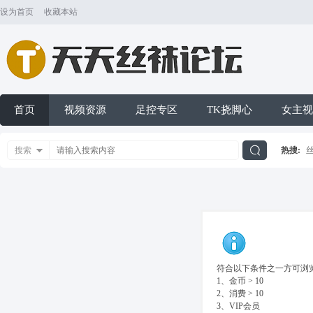
设为首页
收藏本站
首页
视频资源
足控专区
TK挠脚心
女主视
搜索
热搜:
搜
索
符合以下条件之一方可浏览
1、金币 > 10
2、消费 > 10
3、VIP会员