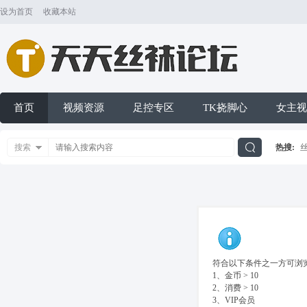
设为首页
收藏本站
首页
视频资源
足控专区
TK挠脚心
女主视
搜索
热搜:
搜
索
符合以下条件之一方可浏览
1、金币 > 10
2、消费 > 10
3、VIP会员