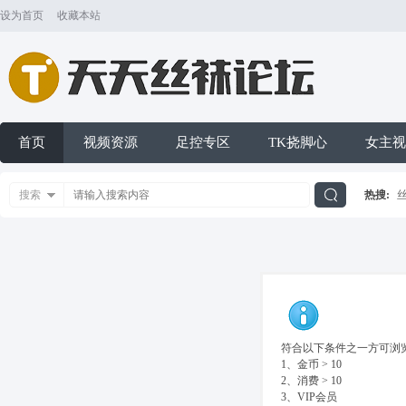
设为首页
收藏本站
首页
视频资源
足控专区
TK挠脚心
女主视
搜索
热搜:
搜
索
符合以下条件之一方可浏览
1、金币 > 10
2、消费 > 10
3、VIP会员