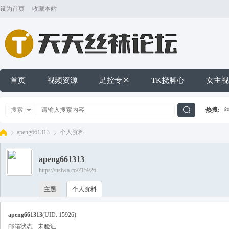
设为首页
收藏本站
首页
视频资源
足控专区
TK挠脚心
女主视
搜索
热搜:
搜
apeng661313
个人资料
apeng661313
索
https://ttsiwa.co/?15926
天
›
›
主题
个人资料
apeng661313
(UID: 15926)
邮箱状态
未验证