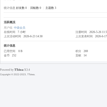
统计信息
好友数 0
|
回帖数 0
|
主题数 3
活跃概况
天
用户组
中级会员
在线时间
7 小时
注册时间
2026-5-26 11:
上次活动时间
2026-6-23 14:30
上次发表时间
2026-6-17
统计信息
已用空间
0 B
积分
269
金币
252
贡献
14
Powered by
TTsiwa
X3.4
丝
Copyright © 2022-2023, TTsiwa.