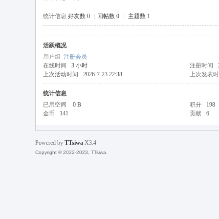
统计信息
好友数 0
|
回帖数 0
|
主题数 1
活跃概况
天
用户组
注册会员
在线时间
3 小时
注册时间
上次活动时间
2026-7-23 22:38
上次发表时
统计信息
已用空间
0 B
积分
198
金币
141
贡献
6
Powered by
TTsiwa
X3.4
丝
Copyright © 2022-2023, TTsiwa.