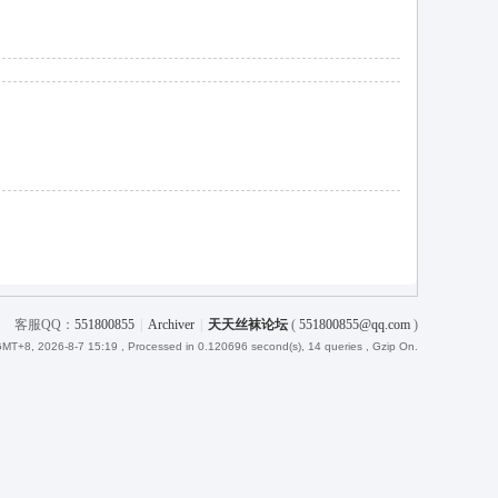
客服QQ：
551800855
|
Archiver
|
天天丝袜论坛
(
551800855@qq.com
)
MT+8, 2026-8-7 15:19
, Processed in 0.120696 second(s), 14 queries , Gzip On.