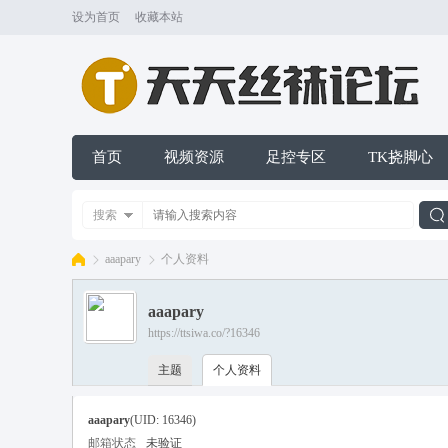
设为首页
收藏本站
首页
视频资源
足控专区
TK挠脚心
搜索
aaapary
个人资料
aaapary
索
https://ttsiwa.co/?16346
天
›
›
主题
个人资料
aaapary
(UID: 16346)
邮箱状态
未验证