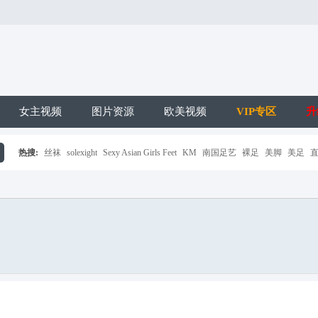
女主视频
图片资源
欧美视频
VIP专区
升
热搜:
丝袜
solexight
Sexy Asian Girls Feet
KM
南国足艺
裸足
美脚
美足
搜