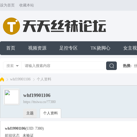
设为首页
收藏本站
首页
视频资源
足控专区
TK挠脚心
女主视
搜索
热搜:
搜
whf19901106
个人资料
whf19901106
索
https://ttsiwa.co/?7380
天
›
›
主题
个人资料
whf19901106
(UID: 7380)
邮箱状态
未验证