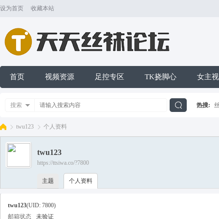
设为首页
收藏本站
首页
视频资源
足控专区
TK挠脚心
女主视
搜索
热搜:
搜
twu123
个人资料
twu123
索
https://ttsiwa.co/?7800
天
›
›
主题
个人资料
twu123
(UID: 7800)
邮箱状态
未验证