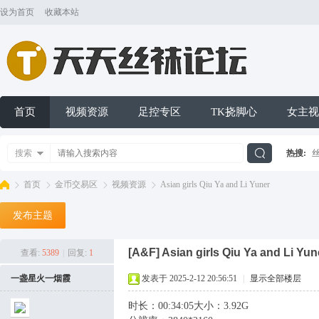
设为首页
收藏本站
首页
视频资源
足控专区
TK挠脚心
女主视
搜索
热搜:
搜
首页
金币交易区
视频资源
Asian girls Qiu Ya and Li Yuner
发布主题
索
天
»
›
›
›
[A&F]
Asian girls Qiu Ya and Li Yun
查看:
5389
|
回复:
1
一盏星火一烟霞
发表于 2025-2-12 20:56:51
|
显示全部楼层
时长：00:34:05大小：3.92G