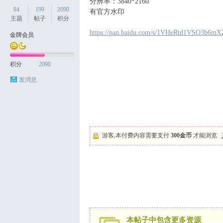
分辨率：3840*2160
84
199
2090
有官方水印
主题
帖子
积分
https://pan.baidu.com/s/1VHeRtd1VSO3b6m
金牌会员
天
积分
2090
发消息
游客,本付费内容需要支付
300金币
才能浏览
丝
本帖子中包含更多资源