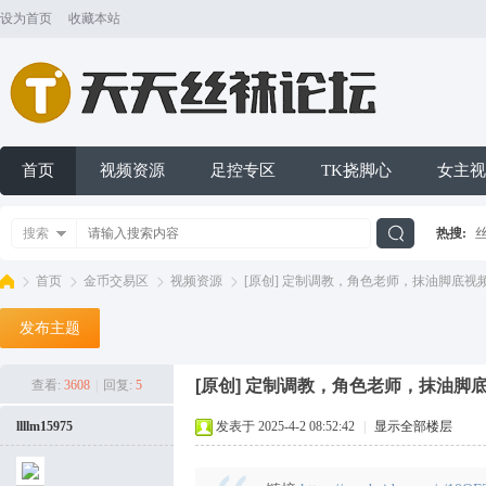
设为首页
收藏本站
首页
视频资源
足控专区
TK挠脚心
女主视
搜索
热搜:
搜
首页
金币交易区
视频资源
[原创] 定制调教，角色老师，抹油脚底视频末
发布主题
索
天
»
›
›
›
[原创] 定制调教，角色老师，抹油脚底
查看:
3608
|
回复:
5
llllm15975
发表于 2025-4-2 08:52:42
|
显示全部楼层