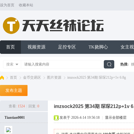
设为首页
收藏本站
首页
视频资源
足控专区
TK挠脚心
女主视
搜索
热搜:
搜
首页
金币交易区
图片资源
imzsock2025 第34期 琛琛212p+1v 6.8g
发布主题
索
天
»
›
›
›
imzsock2025 第34期 琛琛212p+1v 6
查看:
1524
|
回复:
0
Tiantian0001
发表于 2026-4-14 19:56:18
|
显示全部楼层