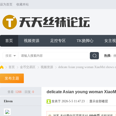
设为首页
收藏本站
首页
视频资源
足控专区
TK挠脚心
女主视
搜索
热搜:
搜
首页
金币交易区
视频资源
delicate Asian young woman XiaoMei shows off
发布主题
索
天
»
›
›
›
delicate Asian young woman XiaoMei 
查看:
1208
|
回复:
0
Eleven
发表于 2026-5-5 11:47:23
|
显示全部楼层
游客,本付费内容需要支付
400金币
才能浏览