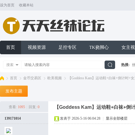
设为首页
收藏本站
首页
视频资源
足控专区
TK挠脚心
女主视
搜索
热搜:
搜
首页
金币交易区
欧美视频
【Goddess Kam】运动鞋+白袜+倒计时+女王
发布主题
索
天
»
›
›
›
【Goddess Kam】运动鞋+白袜+
查看:
1095
|
回复:
0
139171014
发表于 2026-5-16 06:04:28
|
显示全部楼层