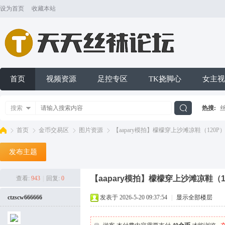
设为首页
收藏本站
首页
视频资源
足控专区
TK挠脚心
女主视
搜索
热搜:
搜
首页
金币交易区
图片资源
【aapary模拍】檬檬穿上沙滩凉鞋（120P
发布主题
索
天
»
›
›
›
【aapary模拍】檬檬穿上沙滩凉鞋（1
查看:
943
|
回复:
0
ctzscw666666
发表于 2026-5-20 09:37:54
|
显示全部楼层