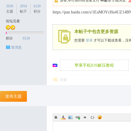
游客,本付费内容需要支付
40金币
才能浏览
2039
2054
6120
主题
帖子
积分
https://pan.baidu.com/s/1EaMOYcHu4UZ14
论坛元老
天
本帖子中包含更多资源
积分
6120
您需要
登录
才可以下载或查看，没
发消息
苹果手机IOS解压教程
回复
丝
发布主题