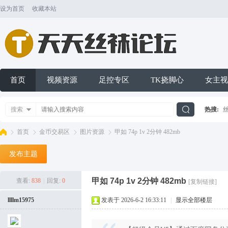
设为首页
收藏本站
首页
视频资源
足控专区
TK挠脚心
女主视
搜索
热搜:
搜
首页
金币交易区
图片资源
甲如 74p 1v 2分钟 482mb
发布主题
索
天
»
›
›
›
甲如 74p 1v 2分钟 482mb
查看:
838
|
回复:
0
[复制链接]
llllm15975
发表于 2026-6-2 16:33:11
|
显示全部楼层