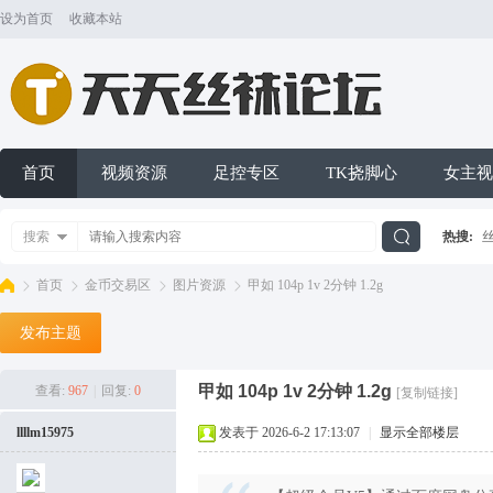
设为首页
收藏本站
首页
视频资源
足控专区
TK挠脚心
女主视
搜索
热搜:
搜
首页
金币交易区
图片资源
甲如 104p 1v 2分钟 1.2g
发布主题
索
天
»
›
›
›
甲如 104p 1v 2分钟 1.2g
查看:
967
|
回复:
0
[复制链接]
llllm15975
发表于 2026-6-2 17:13:07
|
显示全部楼层