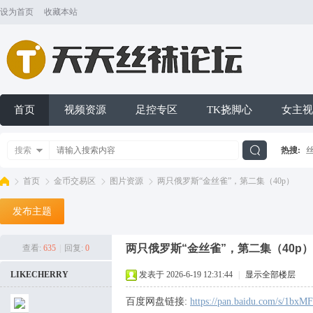
设为首页
收藏本站
首页
视频资源
足控专区
TK挠脚心
女主视
搜索
热搜:
搜
首页
金币交易区
图片资源
两只俄罗斯“金丝雀”，第二集（40p）
发布主题
索
天
»
›
›
›
两只俄罗斯“金丝雀”，第二集（40p）
查看:
635
|
回复:
0
LIKECHERRY
发表于 2026-6-19 12:31:44
|
显示全部楼层
百度网盘链接:
https://pan.baidu.com/s/