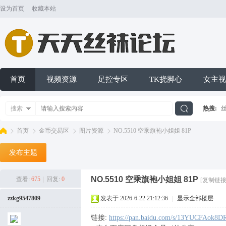
设为首页
收藏本站
首页
视频资源
足控专区
TK挠脚心
女主视
搜索
热搜:
搜
首页
金币交易区
图片资源
NO.5510 空乘旗袍小姐姐 81P
发布主题
索
天
»
›
›
›
NO.5510 空乘旗袍小姐姐 81P
查看:
675
|
回复:
0
[复制链接
zzkg9547809
发表于 2026-6-22 21:12:36
|
显示全部楼层
链接:
https://pan.baidu.com/s/13YUCFAok