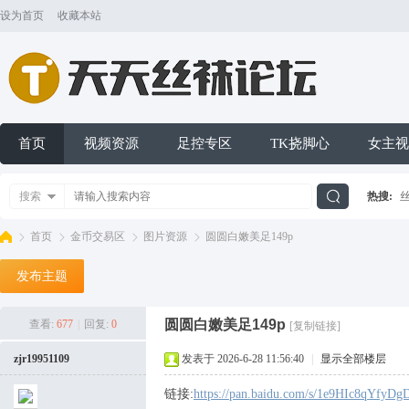
设为首页
收藏本站
首页
视频资源
足控专区
TK挠脚心
女主视
搜索
热搜:
搜
首页
金币交易区
图片资源
圆圆白嫩美足149p
发布主题
索
天
»
›
›
›
圆圆白嫩美足149p
查看:
677
|
回复:
0
[复制链接]
zjr19951109
发表于 2026-6-28 11:56:40
|
显示全部楼层
链接:
https://pan.baidu.com/s/1e9HIc8qYfy