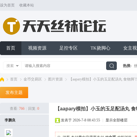
设为首页
收藏本站
首页
视频资源
足控专区
TK挠脚心
女主视
搜索
热搜:
搜
首页
金币交易区
图片资源
【aapary模拍】小玉的玉足配汤丸 食物脚丫 874
发布主题
索
天
»
›
›
›
【aapary模拍】小玉的玉足配汤丸 食物脚
查看:
766
|
回复:
0
李鹏良
发表于 2026-7-8 08:43:55
|
显示全部楼层