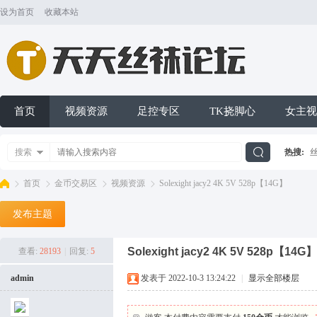
设为首页
收藏本站
首页
视频资源
足控专区
TK挠脚心
女主视
搜索
热搜:
搜
首页
金币交易区
视频资源
Solexight jacy2 4K 5V 528p【14G】
发布主题
索
天
»
›
›
›
Solexight jacy2 4K 5V 528p【14G】
查看:
28193
|
回复:
5
admin
发表于 2022-10-3 13:24:22
|
显示全部楼层