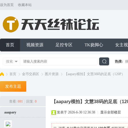
设为首页
收藏本站
首页
视频资源
足控专区
TK挠脚心
女主视
搜索
热搜:
搜
首页
金币交易区
图片资源
【aapary模拍】文慧38码的足底（120P）
发布主题
索
天
»
›
›
›
【aapary模拍】文慧38码的足底（12
查看:
691
|
回复:
0
aaapary
发表于 2026-6-30 12:36:38
|
显示全部楼层