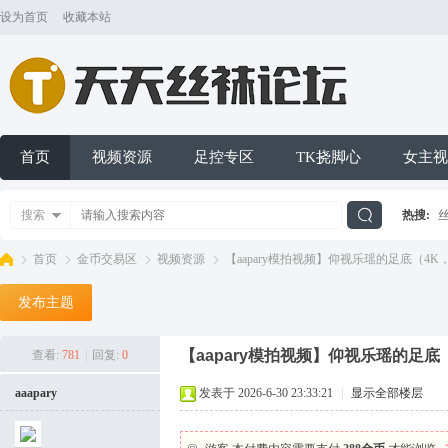
设为首页
收藏本站
首页
视频资源
足控专区
TK挠脚心
女主视
搜索
热搜:
搜
首页
金币交易区
视频资源
【aapary模拍视频】仰视乐瑶的足底（4K，14
发布主题
索
天
»
›
›
›
【aapary模拍视频】仰视乐瑶的足底（
查看:
781
|
回复:
0
aaapary
发表于 2026-6-30 23:33:21
|
显示全部楼层